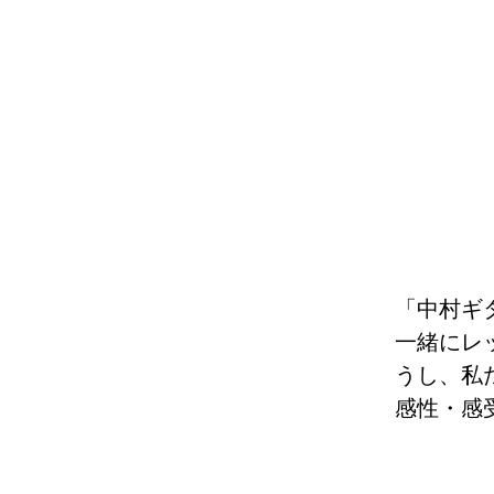
「中村ギ
一緒にレ
うし、私
感性・感